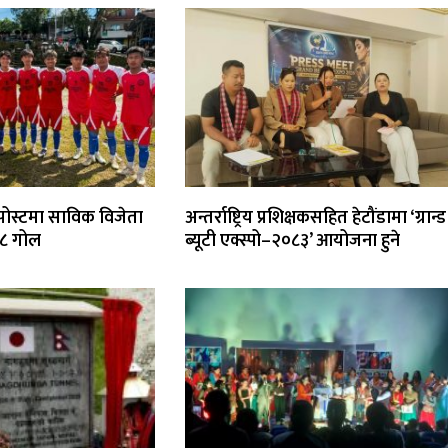
 पोस्टमा साविक विजेता
अन्तर्राष्ट्रिय प्रशिक्षकसहित हेटौंडामा ‘ग्रान्ड
ो ८ गोल
ब्यूटी एक्स्पो–२०८३’ आयोजना हुने