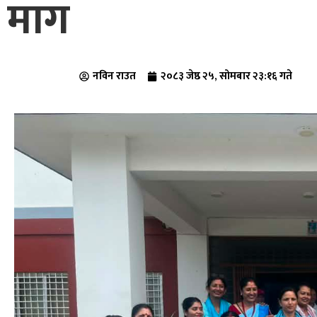
माग
नविन राउत
२०८३ जेष्ठ २५, सोमबार २३:१६ गते