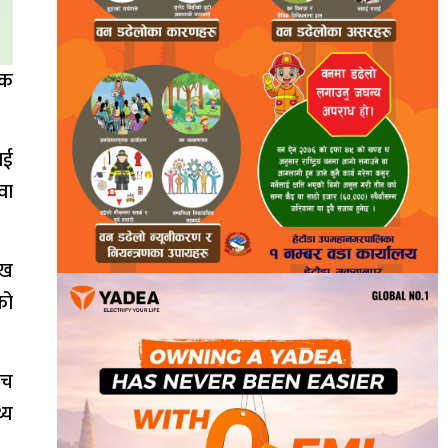
िक
ाई
वा
ेख
को
ीच
्य