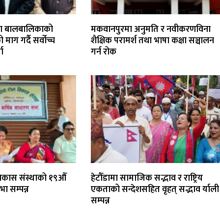
ीका बालबालिकाको
मकवानपुरमा अनुमति र नवीकरणविना
माग गर्दै सर्वोच्च
शैक्षिक परामर्श तथा भाषा कक्षा सञ्चालन
ता
गर्न रोक
विकास संस्थाको १९औँ
हेटौँडामा सामाजिक सद्भाव र राष्ट्रिय
ा सम्पन्न
एकताको सन्देशसहित वृहत् सद्भाव र्याली
सम्पन्न